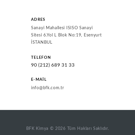
ADRES
Sanayi Mahallesi ISISO Sanayi
Sitesi 6.Yol L Blok No:19, Esenyurt
İSTANBUL
TELEFON
90 (212) 689 31 33
E-MAIL
info@bfk.com.tr
BFK Kimya ©
2026
Tüm Hakları Saklıdır.